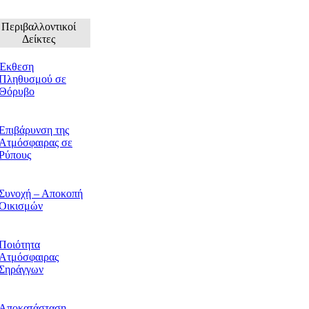
Περιβαλλοντικοί
Δείκτες
Έκθεση
Πληθυσμού σε
Θόρυβο
Επιβάρυνση της
Ατμόσφαιρας σε
Ρύπους
Συνοχή – Αποκοπή
Οικισμών
Ποιότητα
Ατμόσφαιρας
Σηράγγων
Αποκατάσταση