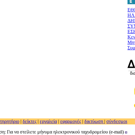
ΕΘ
ΗΛ
ΔΗ
ΣΥ
ΕΣ
Κεν
Μητ
Συ
τηρητήριο
|
δείκτες
|
εργαλεία
|
εφαρμογές
|
δικτύωση
|
σύνδεσμοι
η: Για να στείλετε μήνυμα ηλεκτρονικού ταχυδρομείου (e-mail)