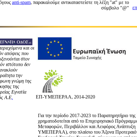
λόγους
anti-spam
, παρακαλούμε αντικαταστείστε τη λέξη "at" με το
επ
σύμβολο "@"
περιεχόμενα και οι
όν απόψεις που
οξενούνται στον
όν ιστότοπο δεν
ανακλούν
ραίτητα την
φωνη γνώμη της
ίκησης της
ιρείας Εγνατία
ΕΠ-ΥΜΕΠΕΡΑΑ, 2014-2020
ς Α.Ε
.
Για την περίοδο 2017-2023 το Παρατηρητήριο της
χρηματοδοτείται από το Επιχειρησιακό Πρόγραμ
Μεταφορών, Περιβάλλον και Αειφόρος Ανάπτυξη
ΥΜΕΠΕΡΑΑ), στο πλαίσιο του Άξονα Προτεραιότ