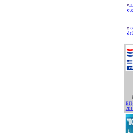
κ
οικ
σ
δεί
ΕΠ
201