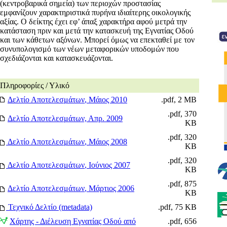
(κεντροβαρικά σημεία) των περιοχών προστασίας
εμφανίζουν χαρακτηριστικά πυρήνα ιδιαίτερης οικολογικής
αξίας. Ο δείκτης έχει εφ’ άπαξ χαρακτήρα αφού μετρά την
κατάσταση πριν και μετά την κατασκευή της Εγνατίας Οδού
και των κάθετων αξόνων. Μπορεί όμως να επεκταθεί με τον
συνυπολογισμό των νέων μεταφορικών υποδομών που
σχεδιάζονται και κατασκευάζονται.
Πληροφορίες / Υλικό
Δελτίο Αποτελεσμάτων
, Μάιος 2010
.
pdf, 2 ΜΒ
.
pdf, 370
Δελτίο Αποτελεσμάτων,
Απρ. 2009
ΚΒ
.pdf, 320
Δελτίο Αποτελεσμάτων
, Μάιος 2008
ΚΒ
.pdf, 320
Δελτίο Αποτελεσμάτων
, Ιούνιος 2007
ΚΒ
.pdf, 875
Δελτίο Αποτελεσμάτων
, Μάρτιος 2006
ΚΒ
Τεχνικό Δελτίο (metadata)
.pdf, 75 ΚΒ
Χάρτης - Διέλευση Εγνατίας Οδού από
.pdf, 656