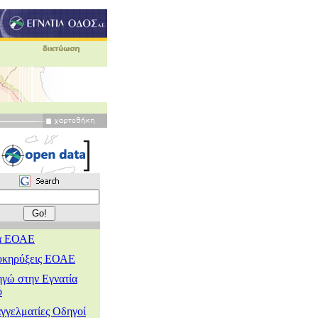
α ΕΟΑΕ
κηρύξεις ΕΟΑΕ
γώ στην Εγνατία
ό
γγελματίες Οδηγοί