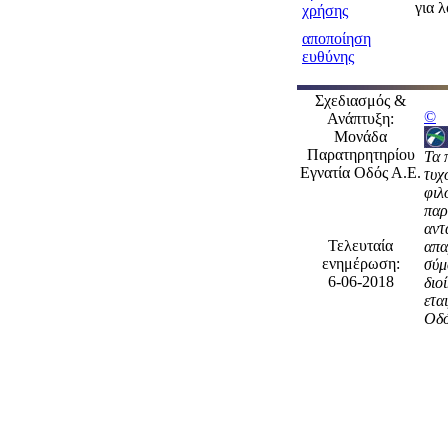
για 
χρήσης
αποποίηση
ευθύνης
Σχεδιασμός &
©
Ανάπτυξη:
Μονάδα
Παρατηρητηρίου
Τα 
Εγνατία Οδός Α.Ε.
τυχ
φιλ
παρ
αντ
Τελευταία
απα
ενημέρωση:
σύμ
6-06-2018
διο
ετα
Οδό