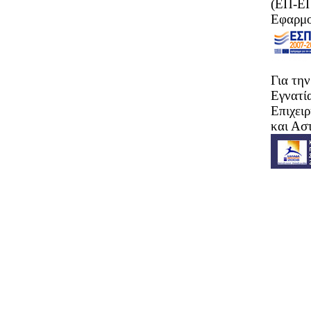
(ΕΠ-ΕΠ
Εφαρμο
Για τη
Εγνατί
Επιχει
και Ασ