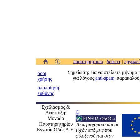
παρατηρητήριο
|
δείκτες
|
εργαλεί
Σημείωση: Για να στείλετε μήνυμα 
όροι
για λόγους
anti-spam
, παρακαλούμ
χρήσης
αποποίηση
ευθύνης
Σχεδιασμός &
©
Ανάπτυξη:
Μονάδα
Παρατηρητηρίου
Τα περιεχόμενα και οι
Εγνατία Οδός Α.Ε.
τυχόν απόψεις που
φιλοξενούνται στον