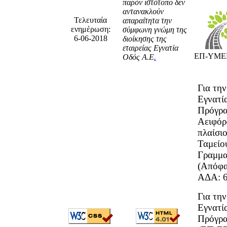
παρόν ιστότοπο δεν
αντανακλούν
Τελευταία
απαραίτητα την
ενημέρωση:
σύμφωνη γνώμη της
6-06-2018
διοίκησης της
εταιρείας Εγνατία
ΕΠ-ΥΜΕΠ
Οδός Α.Ε
.
Για τη
Εγνατί
Πρόγρα
Αειφόρ
πλαίσι
Ταμείο
Γραμμα
(Απόφ
ΑΔΑ: 
Για τη
Εγνατί
Πρόγρα