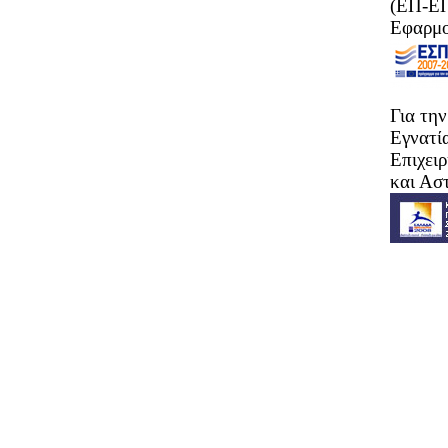
(ΕΠ-ΕΠ
Εφαρμο
Για τη
Εγνατί
Επιχει
και Ασ