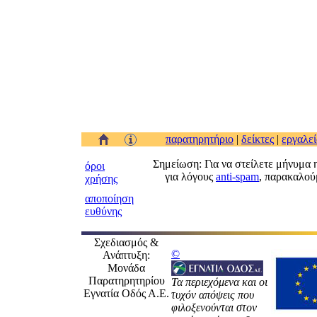
παρατηρητήριο
|
δείκτες
|
εργαλεί
Σημείωση: Για να στείλετε μήνυμα 
όροι
για λόγους
anti-spam
, παρακαλούμ
χρήσης
αποποίηση
ευθύνης
Σχεδιασμός &
©
Ανάπτυξη:
Μονάδα
Παρατηρητηρίου
Τα περιεχόμενα και οι
Εγνατία Οδός Α.Ε.
τυχόν απόψεις που
φιλοξενούνται στον