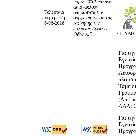
παρόν ιστότοπο δεν
αντανακλούν
Τελευταία
απαραίτητα την
ενημέρωση:
σύμφωνη γνώμη της
6-06-2018
διοίκησης της
εταιρείας Εγνατία
ΕΠ-ΥΜΕΠ
Οδός Α.Ε
.
Για τη
Εγνατί
Πρόγρα
Αειφόρ
πλαίσι
Ταμείο
Γραμμα
(Απόφ
ΑΔΑ: 
Για τη
Εγνατί
Πρόγρα